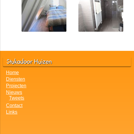
Stukadoor Huizen
Home
Diensten
Projecten
Nieuws
Tweets
Contact
Links