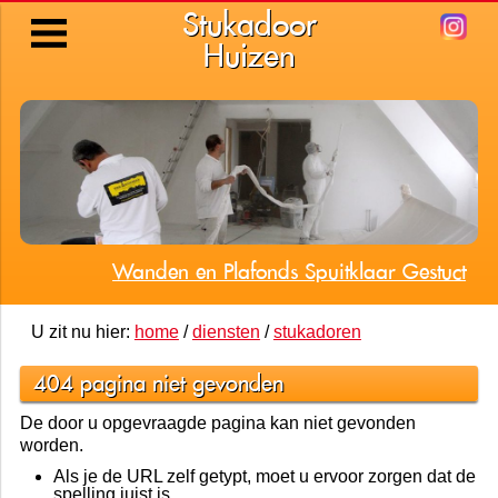
Stukadoor
Huizen
Wanden en Plafonds Spuitklaar Gestuct
U zit nu hier:
home
/
diensten
/
stukadoren
404 pagina niet gevonden
De door u opgevraagde pagina kan niet gevonden
worden.
Als je de URL zelf getypt, moet u ervoor zorgen dat de
spelling juist is.