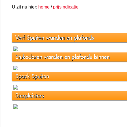
U zit nu hier:
home
/
prijsindicatie
Verf Spuiten wanden en plafonds
Stukadoren wanden en plafonds binnen
Spack Spuiten
Sierpleisters